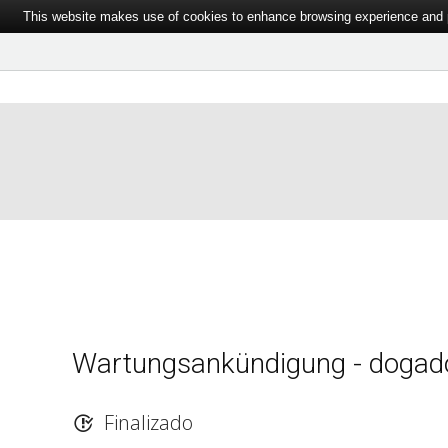
This website makes use of cookies to enhance browsing experience and pr
Wartungsankündigung - dogad
Finalizado