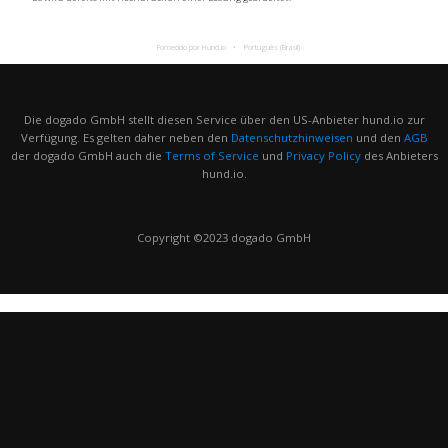
Fornecido por Hund.io
Português (Brasil)
Die dogado GmbH stellt diesen Service über den US-Anbieter hund.io zur
Verfügung. Es gelten daher neben den
Datenschutzhinweisen
und den
AGB
der dogado GmbH auch die
Terms of Service
und
Privacy Policy
des Anbieters
hund.io.
Copyright ©2023 dogado GmbH