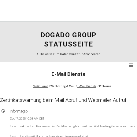
DOGADO GROUP
STATUSSEITE
Hinweise zum Datenschutz für Abonnenten
E-Mail Dienste
Visão Geral
Webhosting & Mail
E-Mail Dienste
Problema
Zertifikatswarnung beim Mail-Abruf und Webmailer-Aufruf
Informação
Dec 17, 2025 10:03 AM CET
Es kann aktuell zu Problemen im Zertifikatsabgleich mit den Webhosting-Servern kommen.
Es wird bereits mit Hochdruck an einer Lösung gearbeitet.