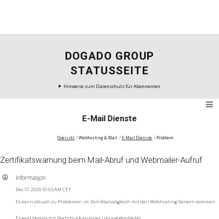
DOGADO GROUP
STATUSSEITE
Hinweise zum Datenschutz für Abonnenten
E-Mail Dienste
Oversikt
Webhosting & Mail
E-Mail Dienste
Problem
Zertifikatswarnung beim Mail-Abruf und Webmailer-Aufruf
Informasjon
Dec 17, 2025 10:03 AM CET
Es kann aktuell zu Problemen im Zertifikatsabgleich mit den Webhosting-Servern kommen.
Es wird bereits mit Hochdruck an einer Lösung gearbeitet.