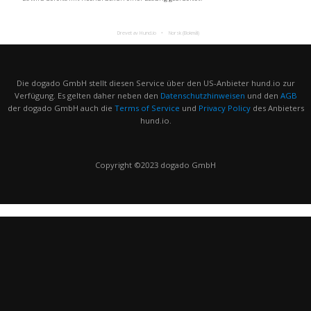
Drevet av Hund.io
Norsk (Bokmål)
Die dogado GmbH stellt diesen Service über den US-Anbieter hund.io zur
Verfügung. Es gelten daher neben den
Datenschutzhinweisen
und den
AGB
der dogado GmbH auch die
Terms of Service
und
Privacy Policy
des Anbieters
hund.io.
Copyright ©2023 dogado GmbH