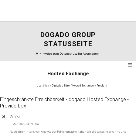
DOGADO GROUP
STATUSSEITE
Hinweise zum Datenschutz für Abonnenten
Hosted Exchange
Überblick
Digitales Büro
Hosted Exchange
Problem
Eingeschränkte Erreichbarkeit - dogado Hosted Exchange -
Providerbox
Gelöst
5. Mar 2025, 14:59 Uhr CET
Nach einer intensiven Analyse der Fehlerursache haben wir die Ursache erkannt und