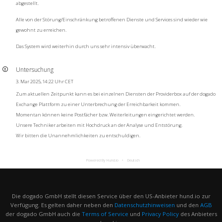
abgestellt.
Alle von der Störung/Einschränkung betroffenen Dienste und Services sind wieder wie
gewohnt zu erreichen.
Das System wird weiterhin durch uns sehr intensiv überwacht.
Untersuchung
3. Mar 2025, 14:22 Uhr CET
Zum aktuellen Zeitpunkt kann es bei einzelnen Diensten der Providerbox auf der dogado
Exchange Plattform zu einer Unterbrechung der Erreichbarkeit kommen.
Momentan können keine Postfächer bzw. Weiterleitungen eingerichtet werden.
Unsere Techniker arbeiten mit Hochdruck an der Analyse und Entstörung.
Wir bitten die Unannehmlichkeiten zu entschuldigen.
Powered By Hund.io
Deutsch
Die dogado GmbH stellt diesen Service über den US-Anbieter hund.io zur
Verfügung. Es gelten daher neben den
Datenschutzhinweisen
und den
AGB
der dogado GmbH auch die
Terms of Service
und
Privacy Policy
des Anbieters