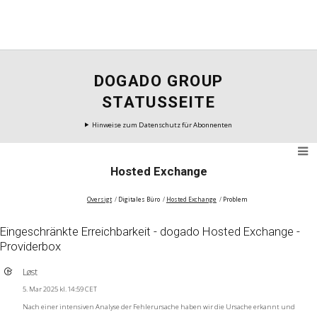
DOGADO GROUP
STATUSSEITE
Hinweise zum Datenschutz für Abonnenten
Hosted Exchange
Oversigt
Digitales Büro
Hosted Exchange
Problem
Eingeschränkte Erreichbarkeit - dogado Hosted Exchange -
Providerbox
Løst
5. Mar 2025 kl. 14:59 CET
Nach einer intensiven Analyse der Fehlerursache haben wir die Ursache erkannt und