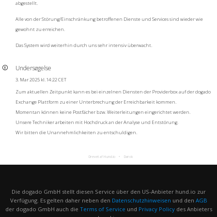
abgestellt.
Alle von der Störung/Einschränkung betroffenen Dienste und Services sind wieder wie
gewohnt zu erreichen.
Das System wird weiterhin durch uns sehr intensiv überwacht.
Undersøgelse
3. Mar 2025 kl. 14:22 CET
Zum aktuellen Zeitpunkt kann es bei einzelnen Diensten der Providerbox auf der dogado
Exchange Plattform zu einer Unterbrechung der Erreichbarkeit kommen.
Momentan können keine Postfächer bzw. Weiterleitungen eingerichtet werden.
Unsere Techniker arbeiten mit Hochdruck an der Analyse und Entstörung.
Wir bitten die Unannehmlichkeiten zu entschuldigen.
Drevet af Hund.io
Dansk
Die dogado GmbH stellt diesen Service über den US-Anbieter hund.io zur
Verfügung. Es gelten daher neben den
Datenschutzhinweisen
und den
AGB
der dogado GmbH auch die
Terms of Service
und
Privacy Policy
des Anbieters