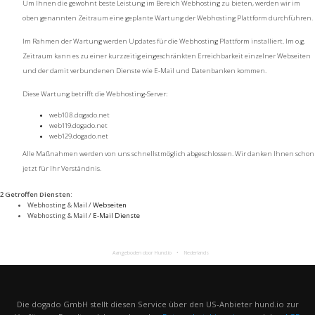
Um Ihnen die gewohnt beste Leistung im Bereich Webhosting zu bieten, werden wir im
oben genannten Zeitraum eine geplante Wartung der Webhosting Plattform durchführen.
Im Rahmen der Wartung werden Updates für die Webhosting Plattform installiert. Im o.g.
Zeitraum kann es zu einer kurzzeitig eingeschränkten Erreichbarkeit einzelner Webseiten
und der damit verbundenen Dienste wie E-Mail und Datenbanken kommen.
Diese Wartung betrifft die Webhosting-Server:
web108.dogado.net
web119.dogado.net
web129.dogado.net
Alle Maßnahmen werden von uns schnellstmöglich abgeschlossen. Wir danken Ihnen schon
jetzt für Ihr Verständnis.
2 Getroffen Diensten
:
Webhosting & Mail /
Webseiten
Webhosting & Mail /
E-Mail Dienste
Aangeboden door Hund.io
Nederlands
Die dogado GmbH stellt diesen Service über den US-Anbieter hund.io zur