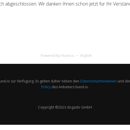
 abgeschlossen. Wir danken Ihnen schon jetzt für Ihr Verständ
Powered By Hund.io
English
und.io zur Verfügung. Es gelten daher neben den
Datenschutzhinweisen
und de
Policy
des Anbieters hund.io.
Copyright ©2023 dogado GmbH