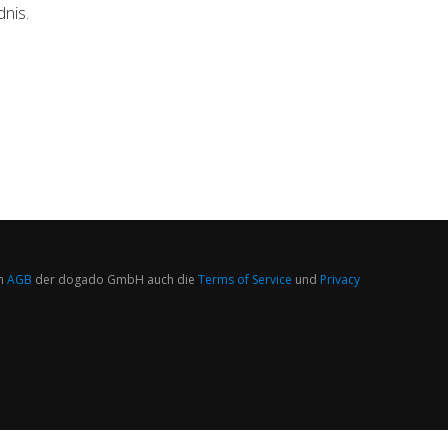
nis.
n
AGB
der dogado GmbH auch die
Terms of Service
und
Privacy