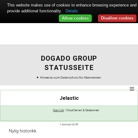
This website makes use of cookies to enhance browsing experience and
provide additional functionality.
Details
Allow cookies
Disallow cookies
DOGADO GROUP
STATUSSEITE
Hinweise zum Datenschutz für Abonnenten
Jelastic
Oversikt
Cloud Server & Datacenter
I normal drift
Nylig historikk