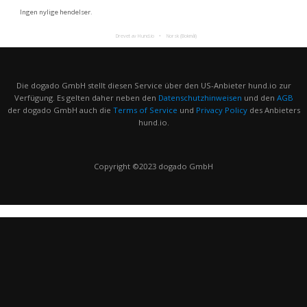
Ingen nylige hendelser.
Drevet av Hund.io
Norsk (Bokmål)
Die dogado GmbH stellt diesen Service über den US-Anbieter hund.io zur
Verfügung. Es gelten daher neben den
Datenschutzhinweisen
und den
AGB
der dogado GmbH auch die
Terms of Service
und
Privacy Policy
des Anbieters
hund.io.
Copyright ©2023 dogado GmbH