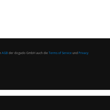
n
AGB
der dogado GmbH auch die
Terms of Service
und
Privacy