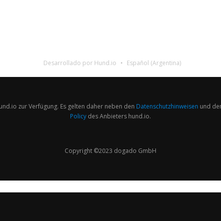
Desarrollado por Hund.io
Español (Argentina)
und.io zur Verfügung. Es gelten daher neben den
Datenschutzhinweisen
und de
Policy
des Anbieters hund.io.
Copyright ©2023 dogado GmbH