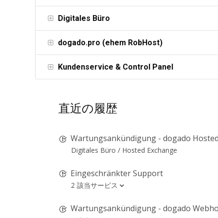
Digitales Büro
dogado.pro (ehem RobHost)
Kundenservice & Control Panel
直近の履歴
Wartungsankündigung - dogado Hosted Exc
Digitales Büro /
Hosted Exchange
Eingeschränkter Support
2 該当サービス
Wartungsankündigung - dogado Webho