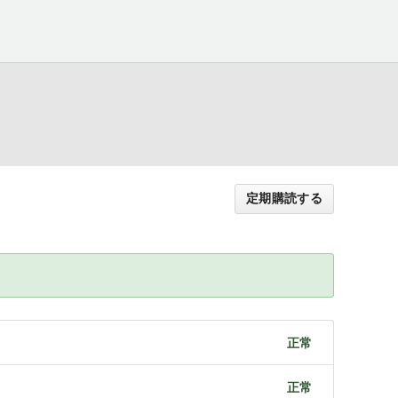
定期購読する
正常
正常