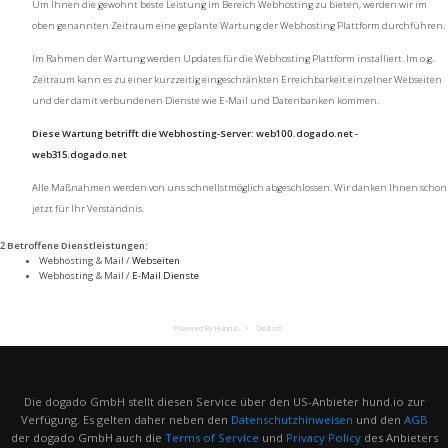
Um Ihnen die gewohnt beste Leistung im Bereich Webhosting zu bieten, werden wir im
oben genannten Zeitraum eine geplante Wartung der Webhosting Plattform durchführen.
Im Rahmen der Wartung werden Updates für die Webhosting Plattform installiert. Im o.g.
Zeitraum kann es zu einer kurzzeitig eingeschränkten Erreichbarkeit einzelner Webseiten
und der damit verbundenen Dienste wie E-Mail und Datenbanken kommen.
Diese Wartung betrifft die Webhosting-Server: web100.dogado.net -
web315.dogado.net
Alle Maßnahmen werden von uns schnellstmöglich abgeschlossen. Wir danken Ihnen schon
jetzt für Ihr Verständnis.
2 Betroffene Dienstleistungen
:
Webhosting & Mail /
Webseiten
Webhosting & Mail /
E-Mail Dienste
Powered By Hund.io
Deutsch
Die dogado GmbH stellt diesen Service über den US-Anbieter hund.io zur
Verfügung. Es gelten daher neben den
Datenschutzhinweisen
und den
AGB
der dogado GmbH auch die
Terms of Service
und
Privacy Policy
des Anbieters