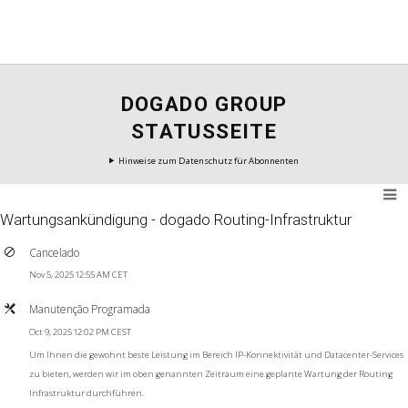
DOGADO GROUP
STATUSSEITE
Hinweise zum Datenschutz für Abonnenten
Wartungsankündigung - dogado Routing-Infrastruktur
Cancelado
Nov 5, 2025 12:55 AM CET
Manutenção Programada
Oct 9, 2025 12:02 PM CEST
Um Ihnen die gewohnt beste Leistung im Bereich IP-Konnektivität und Datacenter-Services
zu bieten, werden wir im oben genannten Zeitraum eine geplante Wartung der Routing
Infrastruktur durchführen.