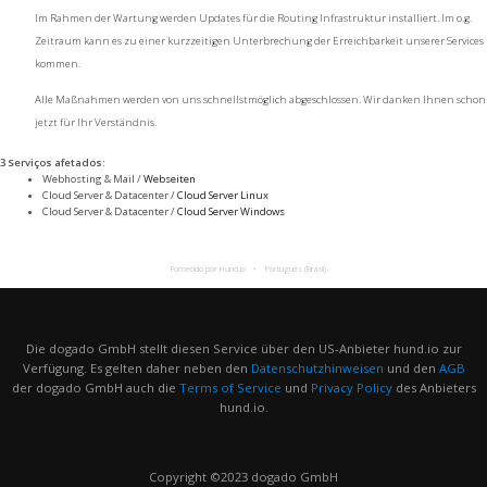
Im Rahmen der Wartung werden Updates für die Routing Infrastruktur installiert. Im o.g.
Zeitraum kann es zu einer kurzzeitigen Unterbrechung der Erreichbarkeit unserer Services
kommen.
Alle Maßnahmen werden von uns schnellstmöglich abgeschlossen. Wir danken Ihnen schon
jetzt für Ihr Verständnis.
3 Serviços afetados
:
Webhosting & Mail /
Webseiten
Cloud Server & Datacenter /
Cloud Server Linux
Cloud Server & Datacenter /
Cloud Server Windows
Fornecido por Hund.io
Português (Brasil)
Die dogado GmbH stellt diesen Service über den US-Anbieter hund.io zur
Verfügung. Es gelten daher neben den
Datenschutzhinweisen
und den
AGB
der dogado GmbH auch die
Terms of Service
und
Privacy Policy
des Anbieters
hund.io.
Copyright ©2023 dogado GmbH