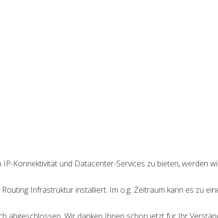
 IP-Konnektivität und Datacenter-Services zu bieten, werden w
ting Infrastruktur installiert. Im o.g. Zeitraum kann es zu ein
 abgeschlossen. Wir danken Ihnen schon jetzt für Ihr Verständ