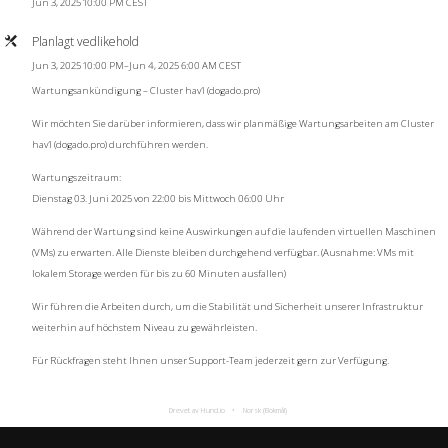
Jun 3, 2025 10:00 PM CEST
Planlagt vedlikehold
Jun 3, 2025 10:00 PM–Jun 4, 2025 6:00 AM CEST
Wartungsankündigung – Cluster hav1 (dogado.pro)
Wir möchten Sie darüber informieren, dass wir planmäßige Wartungsarbeiten am Cluster
hav1 (dogado.pro) durchführen werden.
Wartungszeitraum:
Dienstag 03. Juni 2025 von 22:00 bis Mittwoch 06:00 Uhr
Während der Wartung sind keine Auswirkungen auf die laufenden virtuellen Maschinen
(VMs) zu erwarten. Alle Dienste bleiben durchgehend verfügbar. (Ausnahme: VMs mit
lokalem Storage werden für bis zu 60 Minuten ausfallen)
Wir führen die Arbeiten durch, um die Stabilität und Sicherheit unserer Infrastruktur
weiterhin auf höchstem Niveau zu gewährleisten.
Für Rückfragen steht Ihnen unser Support-Team jederzeit gern zur Verfügung.
Drevet av Hund.io
Norsk (Bokmål)