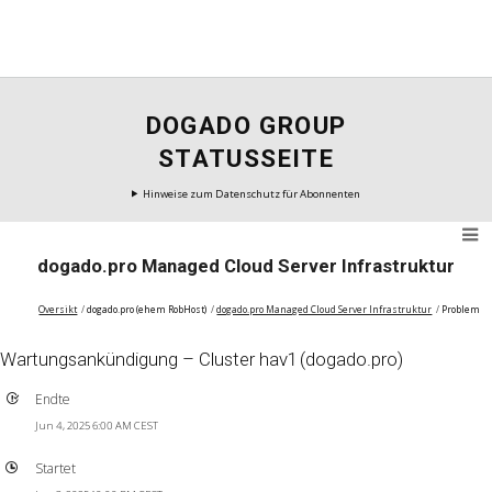
DOGADO GROUP
STATUSSEITE
Hinweise zum Datenschutz für Abonnenten
dogado.pro Managed Cloud Server Infrastruktur
Oversikt
dogado.pro (ehem RobHost)
dogado.pro Managed Cloud Server Infrastruktur
Problem
Wartungsankündigung – Cluster hav1 (dogado.pro)
Endte
Jun 4, 2025 6:00 AM CEST
Startet