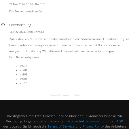
19. Nov 2024, 00:58 Uhr CET
Das Problem wurde gelöst
Untersuchung
18. Nov 2024, 12:08 Uhr CET
Zum aktuellen Zeitpunkt kann es bei einzelnen Cloud Servern zu einer Unterbrechung der
Erreichbarkeit der Backups kommen. Unsere Techniker arbeiten mit Hochdruck an der
Analyse und Entstörung. Wir bitten die Unannehmlichkeiten zu entschuldigen.
Betroffene Hostsysteme:
vz277
vz281
vz305
vz306
vz312
Powered By Hund.io
Deutsch
Die dogado GmbH stellt diesen Service über den US-Anbieter hund.io zur
Verfügung. Es gelten daher neben den
Datenschutzhinweisen
und den
AGB
der dogado GmbH auch die
Terms of Service
und
Privacy Policy
des Anbieters