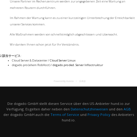
Unsere Partner im Rechenzentrum werden zur angegebenen Zeit eine Wartung an
mehreren Routern durchführen.
Im Rahmen der Wartung kann es zu einer kurzzeitigen Unterbrechung der Erreichbarkeit
unserer Services kommen.
Alle Maßnahmen werden von schnellstmöglich abgeschlossen und überwacht.
Wir danken Ihnen schon jetzt für Ihr Verständnis.
2 該当サービス
:
Cloud Server & Datacenter /
Cloud Server Linux
dogado.pro (ehem RobHost) /
dogado.pro ded. Server Infrastruktur
Powered By Hund.io
日本語
Die dogado GmbH stellt diesen Service über den US-Anbieter hund.io zur
Verfügung. Es gelten daher neben den
Datenschutzhinweisen
und den
AGB
der dogado GmbH auch die
Terms of Service
und
Privacy Policy
des Anbieters
hund.io.