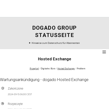
DOGADO GROUP
STATUSSEITE
Hinweise zum Datenschutz für Abonnenten
Hosted Exchange
Przegląd
Digitales Büro
Hosted Exchange
Problem
Wartungsankündigung - dogado Hosted Exchange
Zakończone
2024-09-15 06:00 CEST
Rozpoczęte