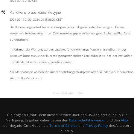
2024-09-14 21:00 CEST
Planowana prace konserwacyjne
2024-09-14 21:00–2024-09-15 06:00 CEST
Um Ihnen die gewohnt beste Leistung im Bereich dogado Hosted Exchange zu bieten,
werden wir im oben genannten Zeitraum eine geplante Wartung der Exchange Plattform
durchführen.
Im Rahmen der Wartung werden Updates für die exchange Plattform installiert. Im o.g.
Zeitraum kann es zu einer kurzzeitig eingeschränkten Erreichbarkeit einzelner Postfächer
und der damit verbundenen Dienste kommen.
Alle Maßnahmen werden von uns schnellstmöglich abgeschlossen. Wir danken Ihnen schon
jetzt für Ihr Verständnis.
Powered By Hund.io
Polski
Die dogado GmbH stellt diesen Service über den US-Anbieter hund.io zur
Verfügung. Es gelten daher neben den
Datenschutzhinweisen
und den
AGB
der dogado GmbH auch die
Terms of Service
und
Privacy Policy
des Anbieters
hund.io.