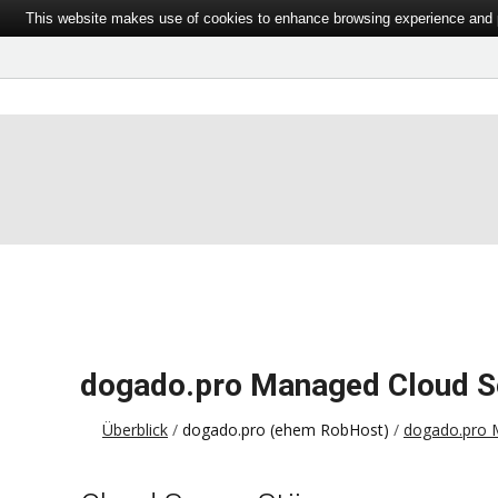
This website makes use of cookies to enhance browsing experience and pr
dogado.pro Managed Cloud Se
Überblick
dogado.pro (ehem RobHost)
dogado.pro M