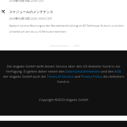
2024年06月18日 22:00 CEST
スケジュールのメンテナンス
2024年06月18日 22:00–23:00 CEST
Geplant ist eine Wartung an der Netzwerkanbindung im RZ Telehouse. Es kann zu einem
Unterbruch von bis zu 10 Minuten kommen.
Powered By Hund.io
日本語
Die dogado GmbH stellt diesen Service über den US-Anbieter hund.io zur
Verfügung. Es gelten daher neben den
Datenschutzhinweisen
und den
AGB
der dogado GmbH auch die
Terms of Service
und
Privacy Policy
des Anbieters
hund.io.
Copyright ©2023 dogado GmbH