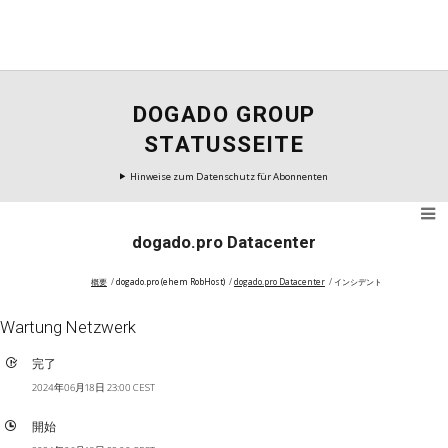
DOGADO GROUP
STATUSSEITE
Hinweise zum Datenschutz für Abonnenten
dogado.pro Datacenter
概要
dogado.pro (ehem RobHost)
dogado.pro Datacenter
インシデント
Wartung Netzwerk
完了
2024年06月18日 23:00 CEST
開始