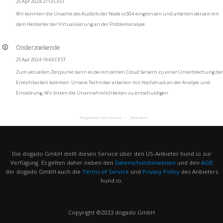
25 Apr 2024 21:13 CEST
Wir konnten die Ursache des Ausfalls der Node vz304 eingrenzen und arbeiten derzeit mit
dem Hersteller der Virtualisierung an der Problemanalyse.
Onderzoekende
25 Apr 2024 19:43 CEST
Zum aktuellen Zeitpunkt kann es bei einzelnen Cloud Servern zu einer Unterbrechung der
Erreichbarkeit kommen. Unsere Techniker arbeiten mit Hochdruck an der Analyse und
Entstörung. Wir bitten die Unannehmlichkeiten zu entschuldigen.
Aangeboden door Hund.io
Nederlands
Die dogado GmbH stellt diesen Service über den US-Anbieter hund.io zur
Verfügung. Es gelten daher neben den
Datenschutzhinweisen
und den
AGB
der dogado GmbH auch die
Terms of Service
und
Privacy Policy
des Anbieters
hund.io.
Copyright ©2023 dogado GmbH