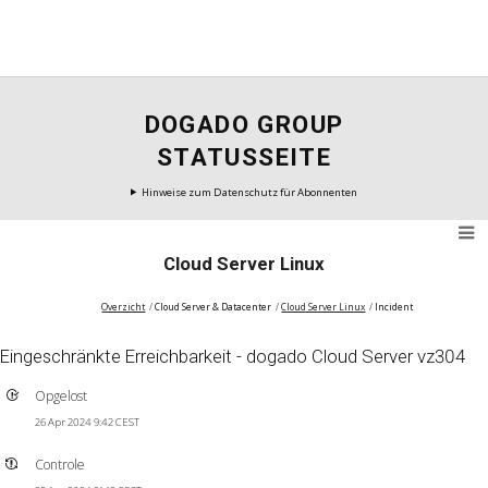
DOGADO GROUP
STATUSSEITE
Hinweise zum Datenschutz für Abonnenten
Cloud Server Linux
Overzicht
Cloud Server & Datacenter
Cloud Server Linux
Incident
Eingeschränkte Erreichbarkeit - dogado Cloud Server vz304
Opgelost
26 Apr 2024 9:42 CEST
Controle