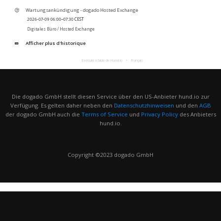
Wartungsankündigung - dogado Hosted Exchange
2026-07-09 06:00–07:30 CEST
Digitales Büro /
Hosted Exchange
Afficher plus d'historique
Exécuté à l’aide de Hund.io
Français
Die dogado GmbH stellt diesen Service über den US-Anbieter hund.io zur
Verfügung. Es gelten daher neben den
Datenschutzhinweisen
und den
AGB
der dogado GmbH auch die
Terms of Service
und
Privacy Policy
des Anbieters
hund.io.
Copyright ©2023 dogado GmbH