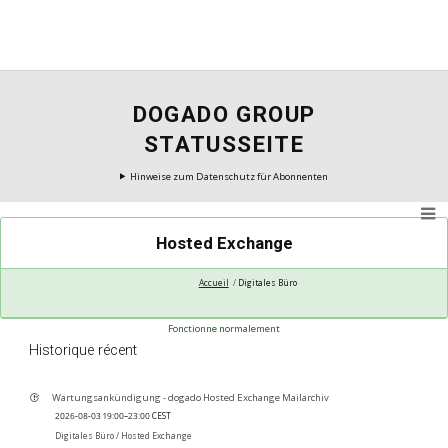
DOGADO GROUP
STATUSSEITE
Hinweise zum Datenschutz für Abonnenten
Hosted Exchange
Accueil
Digitales Büro
Fonctionne normalement
Historique récent
Wartungsankündigung - dogado Hosted Exchange Mailarchiv
2026-08-03 19:00–23:00 CEST
Digitales Büro /
Hosted Exchange